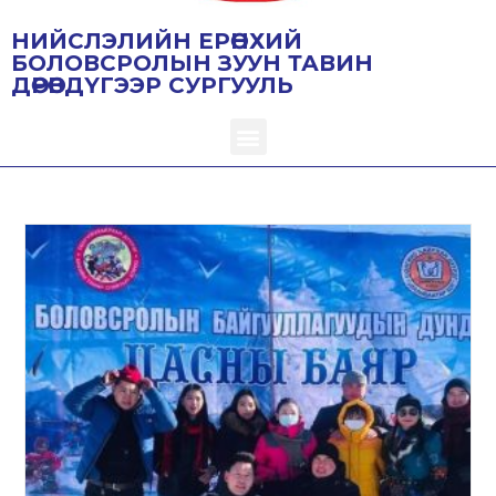
НИЙСЛЭЛИЙН ЕРӨНХИЙ
БОЛОВСРОЛЫН ЗУУН ТАВИН
ДӨРӨВДҮГЭЭР СУРГУУЛЬ