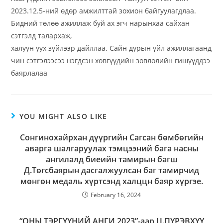
2023.12.5-ний өдөр амжилттай зохион байгуулагдлаа.
Бидний төлөө ажиллаж буй ах эгч нарынхаа сайхан
сэтгэлд талархаж,
халуун уух зүйлээр дайллаа. Сайн дурын үйл ажиллагаанд
чин сэтгэлээсээ нэгдсэн хөвгүүдийн зөвлөлийн гишүүддээ
баярлалаа
YOU MIGHT ALSO LIKE
Сонгинохайрхан дүүргийн Сагсан бөмбөгийн
аварга шалгаруулах тэмцээний бага насны
ангилалд биеийн тамирын багш
Д.Төгсбаярын дасгалжуулсан баг тамирчид
мөнгөн медаль хүртсэнд халццн баяр хүргэе.
February 16, 2024
“ОНЫ ТЭРГҮҮНИЙ АНГИ 2023”-аар Ц.ПҮРЭВХҮҮ