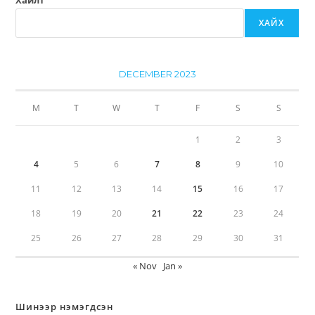
Хайлт
ХАЙХ
DECEMBER 2023
M
T
W
T
F
S
S
1
2
3
4
5
6
7
8
9
10
11
12
13
14
15
16
17
18
19
20
21
22
23
24
25
26
27
28
29
30
31
« Nov
Jan »
Шинээр нэмэгдсэн