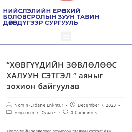
НИЙСЛЭЛИЙН ЕРӨНХИЙ
БОЛОВСРОЛЫН ЗУУН ТАВИН
ДӨРӨВДҮГЭЭР СУРГУУЛЬ
“ХӨВГҮҮДИЙН ЗӨВЛӨЛӨӨС
ХАЛУУН СЭТГЭЛ ” аяныг
зохион байгуулав
Nomin-Erdene Enkhtur
December 7, 2023
мэдээлэл
/
Сурагч
0 Comments
Хөвгүүдийн зөвлөлөөс зохиосон “Халуун сэтгэл” аян