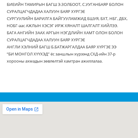
БИЕИЙН ТАМИРЫН БАГШ Э.ЗОЛБООТ, С.УУГАНБАЯР БОЛОН
СУРАЛЦАГЧДАДАА ХАЛУУН БАЯР ХҮРГЭЕ
CУРГУУЛИЙН БАРИЛГА БАЙГУУЛАМЖИД БШУЯ, БХТ, НБГ, ДБХ,
НОБГ-аас АЖЛЫН ХЭСЭГ ИРЖ ХЯНАЛТ ШАЛГАЛТ ХИЙЛЭЭ.
БАГА АНГИЙН ЗААХ АРГЫН НЭГДЛИЙН ХАМТ ОЛОН БОЛОН
СУРАЛЦАГЧДАДАА ХАЛУУН БАЯР ХҮРГЭЕ
АНГЛИ ХЭЛНИЙ БАГШ Б.БАТЖАРГАЛДАА БАЯР ХҮРГЭЕ ЭЭ
“БИ МОНГОЛ ХҮҮХЭД” ёс заншлын хүрээнд СХД-ийн 37-р
хорооны ахмадын зөвлөлтэй хамтран ажиллалаа.