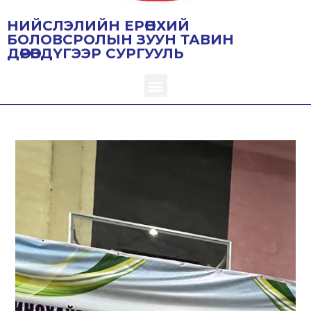
НИЙСЛЭЛИЙН ЕРӨНХИЙ
БОЛОВСРОЛЫН ЗУУН ТАВИН
ДӨРӨВДҮГЭЭР СУРГУУЛЬ