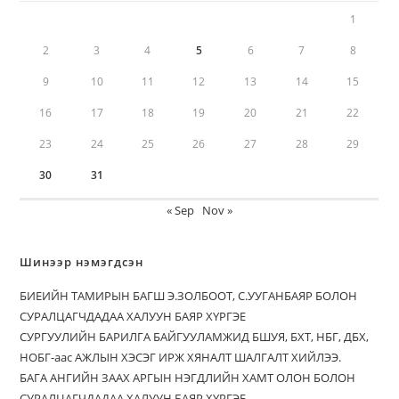
1
2
3
4
5
6
7
8
9
10
11
12
13
14
15
16
17
18
19
20
21
22
23
24
25
26
27
28
29
30
31
« Sep
Nov »
Шинээр нэмэгдсэн
БИЕИЙН ТАМИРЫН БАГШ Э.ЗОЛБООТ, С.УУГАНБАЯР БОЛОН
СУРАЛЦАГЧДАДАА ХАЛУУН БАЯР ХҮРГЭЕ
CУРГУУЛИЙН БАРИЛГА БАЙГУУЛАМЖИД БШУЯ, БХТ, НБГ, ДБХ,
НОБГ-аас АЖЛЫН ХЭСЭГ ИРЖ ХЯНАЛТ ШАЛГАЛТ ХИЙЛЭЭ.
БАГА АНГИЙН ЗААХ АРГЫН НЭГДЛИЙН ХАМТ ОЛОН БОЛОН
СУРАЛЦАГЧДАДАА ХАЛУУН БАЯР ХҮРГЭЕ